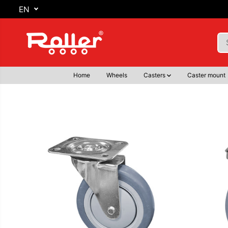
SKIP TO
EN
CONTENT
Home
Wheels
Casters
Caster mount