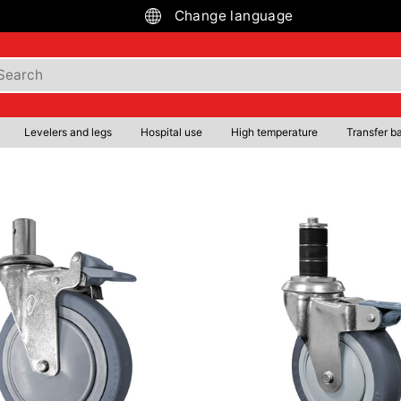
Change language
Levelers and legs
Hospital use
High temperature
Transfer ba