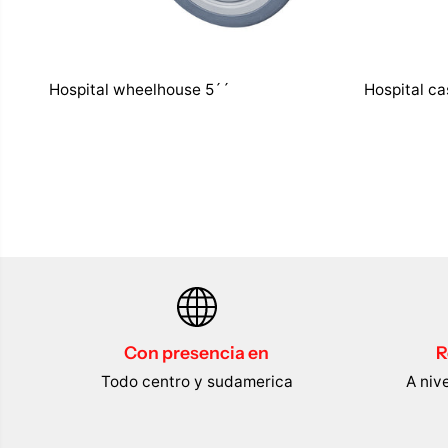
Hospital wheelhouse 5´´
Hospital ca
Con presencia en
R
Todo centro y sudamerica
A niv